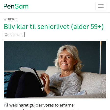
Toggl
navig
WEBINAR
Bliv klar til seniorlivet (alder 59+)
On-demand
På webinaret guider vores to erfarne