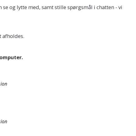
 se og lytte med, samt stille spørgsmål i chatten - vi
t afholdes.
 computer.
sion
sion