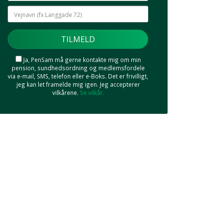
Ja, PenSam må gerne kontakte mig om min
pension, sundhedsordning og medlemsfordele
via e-mail, SMS, telefon eller e-Boks. Det er frivilligt,
jeg kan let framelde mig igen. Jeg accepterer
vilkårene.
Se vilkår.