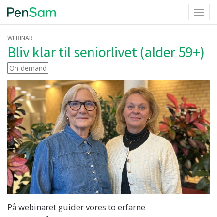
Toggl
navig
WEBINAR
Bliv klar til seniorlivet (alder 59+)
On-demand
På webinaret guider vores to erfarne